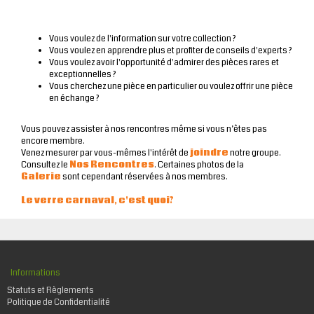
Vous voulez de l'information sur votre collection ?
Vous voulez en apprendre plus et profiter de conseils d'experts ?
Vous voulez avoir l'opportunité d'admirer des pièces rares et
exceptionnelles ?
Vous cherchez une pièce en particulier ou voulez offrir une pièce
en échange ?
Vous pouvez assister à nos rencontres même si vous n’êtes pas
encore membre.
Venez mesurer par vous-mêmes l'intérêt de
joindre
notre groupe.
Consultez le
Nos Rencontres
. Certaines photos de la
Galerie
sont cependant réservées à nos membres.
Le verre carnaval, c'est quoi?
Informations
Statuts et Règlements
Politique de Confidentialité