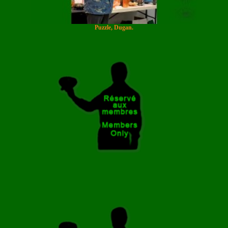
Puzzle, Dugan.