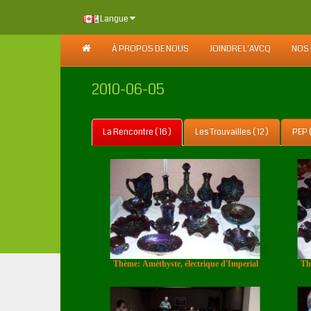
Langue
À PROPOS DE NOUS
JOINDRE L'AVCQ
NOS
2010-06-05
La Rencontre ( 16 )
Les Trouvailles ( 12 )
PEP (
Thème: Améthyste, électrique d'Imperial
Th