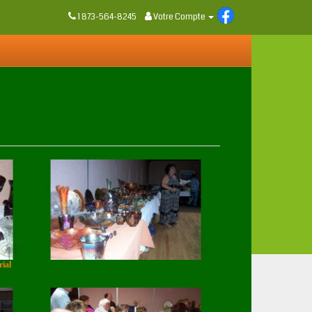
1 873-564-8245
Votre Compte
ial