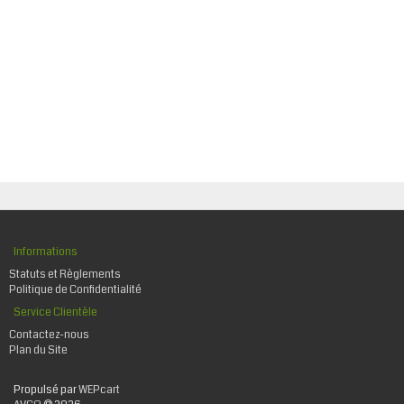
Informations
Statuts et Règlements
Politique de Confidentialité
Service Clientèle
Contactez-nous
Plan du Site
Propulsé par
WEPcart